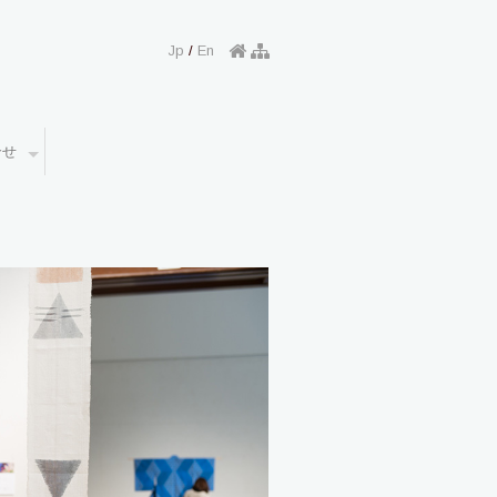
Jp
/
En
合せ