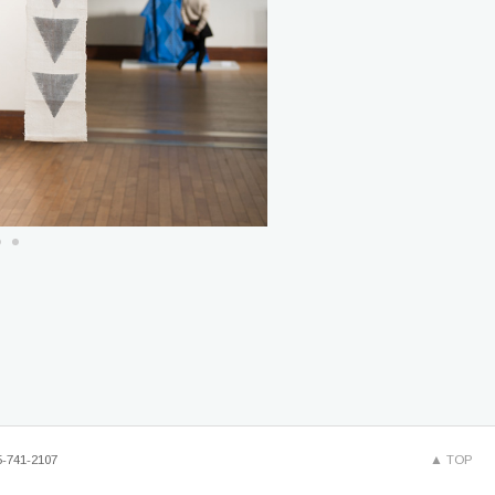
41-2107
▲ TOP