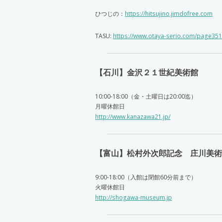
ひつじの：
https://hitsujino.jimdofree.com
TASU:
https://www.otaya-serio.com/page351
【石川】金沢２１世紀美術館
10:00-18:00（金・土曜日は20:00迄）
月曜休館日
http://www.kanazawa21.jp/
【富山】松村外次郎記念 庄川美術
9:00-18:00（入館は閉館60分前まで）
火曜休館日
http://shogawa-museum.jp