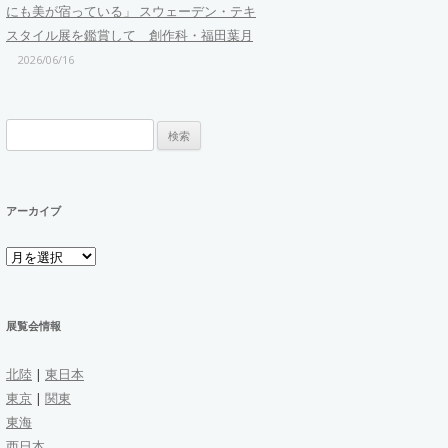
にも美が宿っている」 スウェーデン・テキ
スタイル展を鑑賞して 創作科・福田葉月
2026/06/16
検
索:
アーカイブ
ア
ー
カ
イ
ブ
展覧会情報
北陸
|
東日本
東京
|
関東
東海
西日本