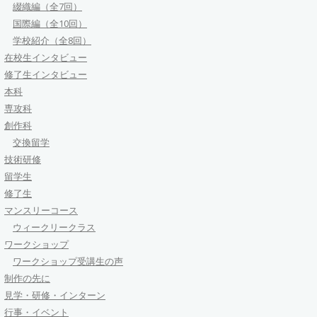
綴織編（全7回）
国際編（全10回）
学校紹介（全8回）
在校生インタビュー
修了生インタビュー
本科
専攻科
創作科
交換留学
技術研修
留学生
修了生
マンスリーコース
ウィークリークラス
ワークショップ
ワークショップ受講生の声
制作の先に
見学・研修・インターン
行事・イベント