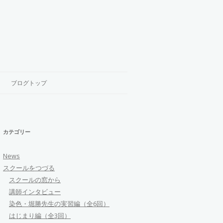
ブログトップ
カテゴリー
News
スクールをつづる
スクールの窓から
講師インタビュー
染色・堀勝先生の実習編（全6回）
はじまり編（全3回）