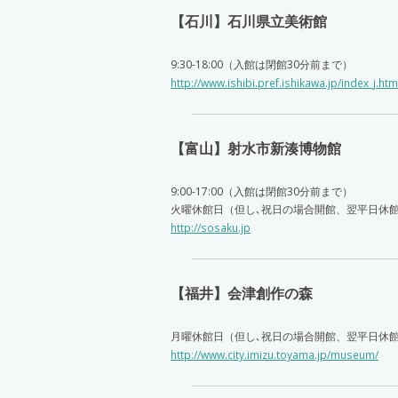
【石川】石川県立美術館
9:30-18:00（入館は閉館30分前まで）
http://www.ishibi.pref.ishikawa.jp/index_j.htm
【富山】射水市新湊博物館
9:00-17:00（入館は閉館30分前まで）
火曜休館日（但し､祝日の場合開館、翌平日休
http://sosaku.jp
【福井】会津創作の森
月曜休館日（但し､祝日の場合開館、翌平日休
http://www.city.imizu.toyama.jp/museum/