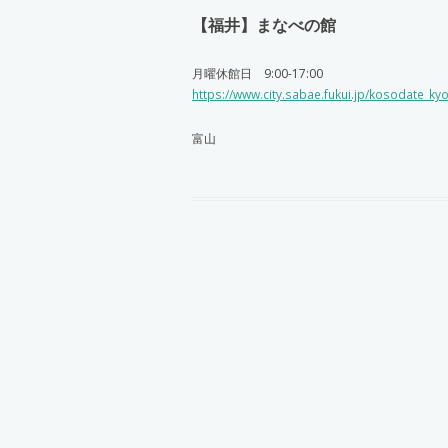
【福井】まなべの館
月曜休館日 9:00-17:00
https://www.city.sabae.fukui.jp/kosodate_
富山