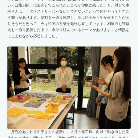
いえば彫刻的」に追究してこられたところが印象に残った、と。対して中
平さんは、「タペストリーじゃないとできないことって何だろう？とすご
く関心があります。彫刻を一通り勉強し、次は絵画から生かせることがあ
りそうだと思って、今は絵画の系譜を勉強し直しています。相違点も類似
点も一通り把握した上で、今取り組んでいるテーマがあります」と情熱を
にじませながら応答しました。
探究心あふれる中平さんの姿勢に、３月の修了展に向けて動き出した学
生たちも静かに響いた様子。「制作の悩みでも何でもいいですよ」と水を