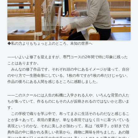
◆私の力よりもちょっと上のところ、未知の世界へ
——いよいよ修了を迎えますが、専門コースの2年間で特に印象に残った
ことはありますか。
みんなの修了作品です。それぞれ頭の中にあるイメージが違って、自分
のやり方で一生懸命形にしている。1枚の布ですが1枚の布だけじゃない、
作品の後ろにある人間を感じるところに感動しました。
——このスクールには人生の転機に入学される人や、いろんな背景の人た
ちが集っていて、作るものにもその人が反映されるのではないかと思いま
す。
この学校で織りを学ぶ中で、布ってまさに生活そのものだなと感じるこ
とが多々あって。表現の要素が、単なる表現ではなく日々に基づいている
表現というのかな、それに美しさが加わって。私は『枕草子』が好きで古
典作品の中に描かれる美しい衣装から、織物に興味を持ちました。あの随