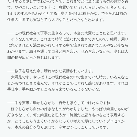
たりすると少しずつわかってきて。これまでとは全く違うものの見方を得
て、ややこしいことでも今は一息置いてどうしたらいいのかと考えたり、
1ミリのずれを合わそうとする丁寧さを少しは得たかな。でもそれは前の
仕事の世界でも実はとても大切なことだったなと思います。
——この現代社会で丁寧に生きるって、本当に大変なことだと思います。
そうなんですよ、これまで時間に追われて生きてきたので。結局、周り
に急かされたり渦に巻かれたりする中で流されて生きてたんやなと今なら
わかります。織りを通して自分と向き合い、せめぎ合いながら、少しは人
間の幅が広がった感じはします。
——修了を迎えた今、晴れやかな表情されています。
大満足です。やっぱりこの現代社会の中で生きていた時に、いろんなこ
とがもつれたまま進んで、それがここでほぐれた感じがあります。それは
手仕事、手を動かすところから来ているんじゃないかな。
——手を実際に動かしながら、自分もほぐしていけたんですね。
ほぐしながら自分の好きなものがわかりました。やっぱり綺麗なものが
好きやなって。何に綺麗だと思うか、綺麗だと思うものをどう表現する
か、どうしたらうまくいくかをじっくり考えて形にしていくプロセスか
ら、本来の自分を取り戻せて、今すごくほっこりしています。