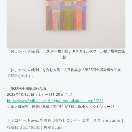
「おしゃべりの余韻」（2024年度川島テキスタイルスクール修了展時に撮
影）
「おしゃべりの余韻」を含む入賞、入選作品は「第28回全国染織作品展」
で展示されます。
「第28回全国染織作品展」
2025年10月25日（土）〜11月29日（土）
https://www2.silkcenter-kbkk.jp/akinotokubetsuten_2025/
シルク博物館 神奈川県横浜市中区山下町１番地 シルクセンター2F
カテゴリー:
News
,
専攻科
,
創作科
,
コンペ・出展
| タグ:
announce
|
投稿日:
|
投稿者:
2025/10/02
admin