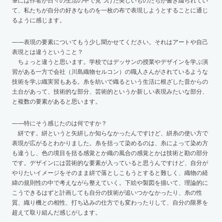
筆には作者が日々の生活の中で見つけた美しいものたちが書き綴られてい
て、私たちが自分の好きなものを一枚の布で表現しようとすることに通じ
るように感じます。
——表現の要素についてもう少し聞かせてください。それはアートや自己
表現とは違うということ？
ちょっと違うと思います。学校ではデッサンの授業やデザインを学ぶ演
習がある一方で会社（川島織物セルコン）の職人さんがされているような
技術を学ぶ織実習もある。糸を紡いで織るという生活に根ざした昔からの
土台があって、技術的な部分、芸術的というか新しい表現みたいな部分、
と複数の要素があると思います。
——特にそう感じたのは何ですか？
絣です。絣というと矢絣しか知らなかったんですけど、絣糸の使い方で
表現が広がるとわかりました。糸を括って染めるのは、糸によって染め方
も違うし、色の境目を括る感覚とか織の風合の感覚とかは技術と勘の部分
です。デザインには芸術的な要素が入っていると思うんですけど、自分が
やりたいイメージをそのまま絣で落としこもうとすると難しく、織物の経
緯の規則性の中で考えながら整えていく。下絵や製図を描いて、理論的に
こうできるはずと計画しても自分の技術が追いつかなかったり、糸の性
質、織り機との相性、打ち込みの仕方でも変わったりして、自分の限界を
超えて取り組んだ感じがします。