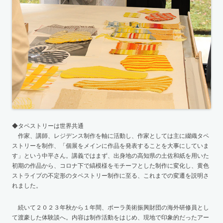
◆タペストリーは世界共通
作家、講師、レジデンス制作を軸に活動し、作家としては主に綴織タペ
ストリーを制作、「個展をメインに作品を発表することを大事にしていま
す」という中平さん。講義ではまず、出身地の高知県の土佐和紙を用いた
初期の作品から、コロナ下で縞模様をモチーフとした制作に変化し、黄色
ストライプの不定形のタペストリー制作に至る、これまでの変遷を説明さ
れました。
続いて２０２３年秋から１年間、ポーラ美術振興財団の海外研修員とし
て渡豪した体験談へ。内容は制作活動をはじめ、現地で印象的だったアー