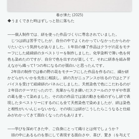
春が来た (2025)
◆うまくできた時はずしっと肚に落ちた
——個人制作では、絣を使った作品づくりに専念されていました。
じつは絣は苦手でしたが、自分の中でよくわかっていなかったからわか
りたいという気持ちがありました。１年目の修了作品はクラゲの足をモチ
ーフにした経緯絣のタペストリーを制作しました。化学染料で薄い色を何
色も染めたのですが、自分で色を出すのが楽しくて。それに絣糸を組み替
えながら織って1つの布になるのが面白いと思ったんです。
2年目の制作では春の野の花をモチーフにした作品を作るのに、綴か絣
かどらがいいかを先生に相談し、絣の方がニュアンスが出るのではとアド
バイスを受けて経緯絣のパネルにしました。天然染色で色にこだわるのが
２年目のテーマだったので、先輩から引き継いだスクールのクサギや市原
の葛も使って染めました。その次の作品では波の動きを経のずらし絣で表
現したタペストリーにするのにも全て天然染色で染めましたが、絣は染色
と相性がいいんじゃないかな。その頃には絣がこうしたらこうなると仕組
みがわかってきて面白くなったのもあります。
——学びを深めてきた中、ご自身にとって織りとは何でしょうか？
頭の中にあるものを形にして表現する面白さや、喜び、驚き（を与えて