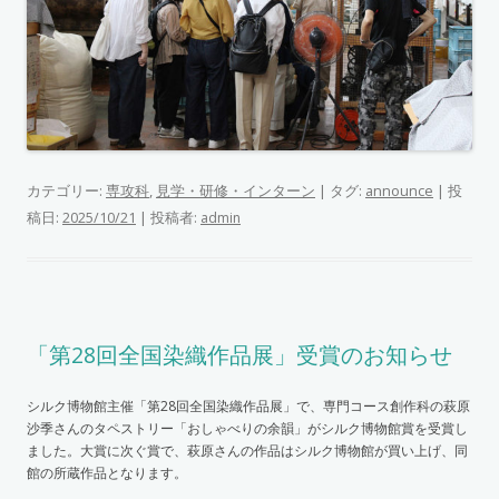
カテゴリー:
専攻科
,
見学・研修・インターン
| タグ:
announce
| 投
稿日:
|
投稿者:
2025/10/21
admin
「第28回全国染織作品展」受賞のお知らせ
シルク博物館主催「第28回全国染織作品展」で、専門コース創作科の萩原
沙季さんのタペストリー「おしゃべりの余韻」がシルク博物館賞を受賞し
ました。大賞に次ぐ賞で、萩原さんの作品はシルク博物館が買い上げ、同
館の所蔵作品となります。