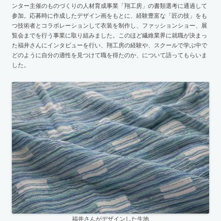
ンター主催のものづくりの人材育成事業「翔工房」の書類選考に通過して
参加。応募時に作成したデザイン画をもとに、経験豊富な「匠の技」をも
つ技術者とコラボレーションして衣装を制作し、ファッションショー、展
覧会までを行う事業に取り組みました。このほど繊維業界に就職が決まっ
た福井さんにインタビューを行い、翔工房の経験や、スクールで学ぶ中で
どのように自分の適性を見つけて職を得たのか、について語ってもらいま
した。
福井さんがデザインした生地