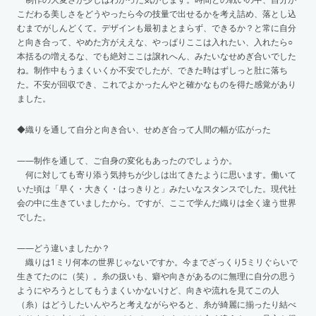
こだわる美しさをどうやったら今の技量で出せるかを考え詰め、落とし込
むまでがしんどくて。デザインも最初まとまらず、できるか？と常に自分
と向き合って、やめた方がええな、やっぱりここは入れたい、入れたら○
本括るの増えるな、でも絶対ここは譲れへん、みたいなせめぎ合いでした
ね。制作中もうまくいくか不安でしたが、できた時はずしっと肚に落ち
た。不安が回収でき、これでよかったんやと確かなものを得た感覚があり
ました。
◆織りを通して自分と向き合い、せめぎ合って人間の幅が広がった
——制作を通して、ご自身の変化もあったのでしょうか。
何に対しても寄り添う気持ちが少しは出てきたように思います。働いて
いた頃は「早く・大きく・はっきりと」みたいなスタンスでした。現代社
会の中に生きていましたから。ですが、ここで学んだ織りは全く違う世界
でした。
——どう違いましたか？
織りは1ミリ何本の世界じゃないですか。今までざっくり5ミリぐらいで
生きてたのに（笑）。糸の扱いも、癖や向きがあるのに無理に自分の思う
ようにやろうとしてもうまくいかないけど、向きや流れを見てこの人
（糸）はどうしたいんやろと考えながらやると、糸が綺麗に揃ったり結べ