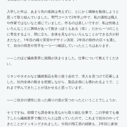
入学した年は、あまり先の進路は考えずに、とにかく織物を勉強しようと
思って取り組んでいました。専門コースで2年学ぶ中で、私の適性は職人
や作家ではないなと感じていました。作るのは楽しいですが、私は性格上
いろんなことに興味があって飽きっぽくもある（笑）。だから一つのこと
に専念するより、間に立ち、全体を見ながらいろんなことができる方が好
きだなと。1年目の織り実習やデザイン演習、2年目の制作の日々を通し
て、自分の得意や苦手を一つ一つ確認していったところはあります。
——このほど繊維業界に就職が決まりました。仕事について教えてくださ
い。
リネンやタオルなど繊維製品を取り扱う会社で、求人を見つけて応募しま
した。社内全体の動きを把握しながら、製品企画にも携われるようで、こ
れまで学んできたことが活かせると思っています。
——ご自分の適性に合った織りの道が見つかったということでしょうか。
そうですね。前職でも課全体を見ながら取り組む仕事で、この学校でも修
了したら繊維業界で働けたらとは思っていたので、これまで自分のやって
きたことがドッキングされました。今回の翔工房の経験も、2年目に参加