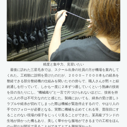
精度と集中力、見習いたい
最後に訪れた三星毛糸では、スクール出身の社員の方が機場を案内して
くれた。工程順に説明を受けたのだが、２０００～７０００本もの経糸を
整経できる部分整経機の仕組みを聞いたその傍らで、職人さんが黙々と綜
絖通しを行っていて、しかも一度に２本ずつ通していくという熟練の技術
を目の当たりにし、”機械織り”と一言で片づけられないほどに、技術を持
った人の手は不可欠なのだと感じた。製織においても、緯糸の受け渡しト
ラブルや経糸が切れてしまった際は機械が緊急停止するので、やはり人の
手でのフォローが必要となる。実際に機械を止めてくれる等、普段目にす
ることのない現場の様子をじっくり見ることができた。某高級ブランドの
生地が掛かった機もあり、美しく華やかな服地ができるまでの工程をほん
の一部だが間近で見ることができてとても興味深かった。