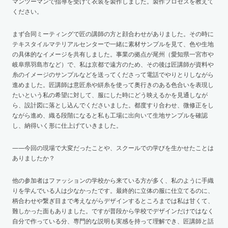
マンツーマンで指導を受けて衣装を製作しました。製作プロセスを教えて
ください。
まず合同ミーティングで匠の講師の方と顔合わせがありました。その時に
テキスタイルマテリアルセンターで一緒に素材サンプルを見て、色や生地
の具体的なイメージを共有しました。事業の拠点が尾州（愛知県一宮市や
岐阜県羽島市など）で、私は京都で遠方のため、その後は匠講師が資料や
糸のイメージのサンプルなどを送ってくださって電話でやりとりしながら
進めました。匠講師は意匠糸や絣糸を使って奥行きのある色合いを表現し
たいという私の希望に対して、服にした時にどう映えるかを見通しなが
ら、設計図に落とし込んでくださいました。都度すり合わせ、微修正をし
ながら進め、織る段階になると私も工場に出向いて生地サンプルを確認
し、納得いく形に仕上げていきました。
——今回の現場で大変だったことや、スクールでの学びを生かせたことは
ありましたか？
他の参加者はファッションの学校から来ている方が多く、私のように手織
りを学んでいる人は少なかったです。最終的に立体の服に仕立てるのに、
柄合わせや繋ぎ目まで考えながらデザインするところまでは私は甘くて、
難しかった面もありました。ですが普段から学校でデザインだけではなく
自分で作っている分、専門的な説明も実感を持って理解でき、匠講師と話