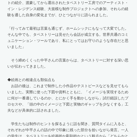
トの紹介、渡豪してから選出されたタペストリー工房でのアーティスト・
イン・レジデンス経験、大規模な制作プロジェクトへの参加、それらの経
験を通した自身の変化までが、ひとつながりに語られました。
「行ってみて最初は言葉も通じず、ホームシックにもなって大変でした。
そんな中でも、タペストリーは見せたら会話が成立する。世界共通のコミ
ュニケーション・ツールであり、私にとってはお守りのような存在だと思
いました」
そう締めくくった中平さんの言葉からは、タペストリーに対する深い思
いが伝わってきました。
◆絵画との相違点も類似点も
お話の後は、これまで制作した小作品やテストピースなどを見せてもら
いました。実際に使った下図や資料とともに、「イメージを実現するため
に何が一番適しているのか、とにかく手を動かしながら」試行錯誤したプ
ロセスや、「頭の中のイメージと下図と実物のギャップを少なくする」工
夫などが具体的に話されました。
学生たちは制作のヒントを探るように話を聞き、質問タイムに入ると、
それぞれが中平さんの話の中で印象に残った部分を拾いながら発言。一人
の学生は、タペストリーを絵画的か彫刻的かという観点から「どちらかと