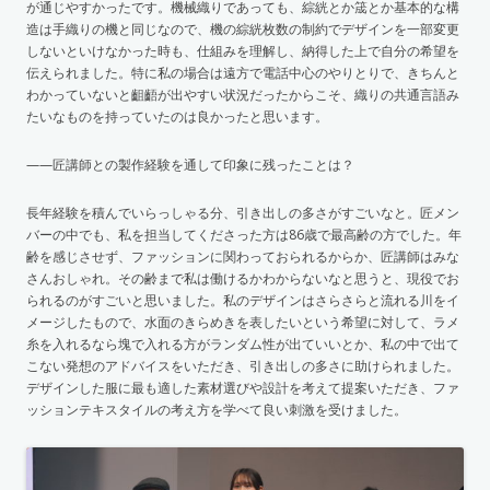
が通じやすかったです。機械織りであっても、綜絖とか筬とか基本的な構
造は手織りの機と同じなので、機の綜絖枚数の制約でデザインを一部変更
しないといけなかった時も、仕組みを理解し、納得した上で自分の希望を
伝えられました。特に私の場合は遠方で電話中心のやりとりで、きちんと
わかっていないと齟齬が出やすい状況だったからこそ、織りの共通言語み
たいなものを持っていたのは良かったと思います。
——匠講師との製作経験を通して印象に残ったことは？
長年経験を積んでいらっしゃる分、引き出しの多さがすごいなと。匠メン
バーの中でも、私を担当してくださった方は86歳で最高齢の方でした。年
齢を感じさせず、ファッションに関わっておられるからか、匠講師はみな
さんおしゃれ。その齢まで私は働けるかわからないなと思うと、現役でお
られるのがすごいと思いました。私のデザインはさらさらと流れる川をイ
メージしたもので、水面のきらめきを表したいという希望に対して、ラメ
糸を入れるなら塊で入れる方がランダム性が出ていいとか、私の中で出て
こない発想のアドバイスをいただき、引き出しの多さに助けられました。
デザインした服に最も適した素材選びや設計を考えて提案いただき、ファ
ッションテキスタイルの考え方を学べて良い刺激を受けました。