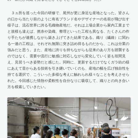
３ヵ所を巡った今回の研修で、尾州が更に身近な産地となった。皆さん
の口から当たり前のように有名ブランド名やデザイナーの名前が飛び出す
様子は、流石世界に誇る毛織物産地だ。それは上場企業から家内工業まで
と規模も違えば、撚糸や染織、整理といった工程も異なる、たくさんの作
り手たちが連携しながら築き上げてきた結果である。織り（繊維）に関わ
る一連の工程は、それぞれ無限に突き詰め得るものだから、これは分業の
強みだと思う。また、産地に誇りを持ちながらも従来のあり方を踏襲する
のではなく、需要や流行に敏感に対応しながら変化していく姿も垣間見
え、見習うべき姿勢だと感じた。同時に、更新するだけでなくガラ紡の様
にあえて昔からある技術を引き継いでいくのも、産地の幅を広げ独自性を
持てる選択で、こういった多様な考えに触れられ様々なことを考えさせら
れた。今回感じた情熱や柔軟性を自分なりに吸収して、織りとの向き合い
方を模索していきたい。