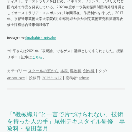
ティスト。オーストラリアをはじめ、イギリス、フランス、アメリカなど
国内外で作品を発表している。2023年度ポーラ美術振興財団海外研修員と
してオーストラリア・メルボルンに1年間滞在、作品制作を行った。2017
年、京都造形芸術大学大学院(現:京都芸術大学大学院)芸術研究科芸術専攻
修士課程総合造形領域修了
instagram:
@
nakahira_misako
*中平さんは2021年「表現論」でもゲスト講師として来られました。授業
リポート記事は
こちら
。
カテゴリー:
スクールの窓から
,
本科
,
専攻科
,
創作科
| タグ:
announce
| 投稿日:
|
投稿者:
2025/11/17
admin
「”機械織り”と一言で片づけられない、技術
を持った人の手」尾州テキスタイル研修 専
攻科・福田葉月