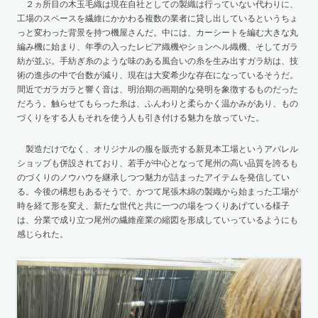
２ヵ所目の木玉毛織は現在自社としての製織は行っていない代わりに、
工場のスペースを繊維にかかわる複数の業者に貸し出しているというちょ
っと変わった背景を持つ機屋さんだ。中には、カーシートを編む大きな丸
編み機に始まり、年季の入ったレピア織機やションヘル織機、そしてガラ
紡が並ぶ。手紡ぎ糸のような味のある風合いの糸を生み出すガラ紡は、技
術の進歩の中で台数が減り、現在は大変希少な存在になっているそうだ。
間近でガラガラと響く音は、明治期の画期的な発明を象徴するものだった
だろう。触らせてもらった糸は、ふんわりと柔らかく温かみがあり、もの
づくりをする人もそれを使う人も引き付ける魅力を放っていた。
製造だけでなく、オリジナルの服を販売する新見本工場というアパレル
ショップも併設されており、若手が中心となって尾州の高い品質を誇るも
のづくりのノウハウを継承しつつ魅力が詰まったアイテムを発信してい
る。今後の構想もあるそうで、かつて尾張木綿の製織から始まった工場が
時を経て形を変え、新たな世代と共に一つの場をつくりあげている様子
は、分業で成り立つ尾州の繊維産業の縮図を形成していっているようにも
感じられた。