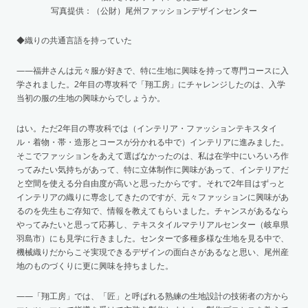
写真提供：（公財）尾州ファッションデザインセンター
◆織りの共通言語を持っていた
——福井さんは元々服が好きで、特に生地に興味を持って専門コースに入
学されました。2年目の専攻科で「翔工房」にチャレンジしたのは、入学
当初の服の生地の興味からでしょうか。
はい。ただ2年目の専攻科では（インテリア・ファッションテキスタイ
ル・着物・帯・造形とコースが分かれる中で）インテリアに進みました。
そこでファッションをあえて選ばなかったのは、私は在学中にいろいろ作
ってみたい気持ちがあって、特に立体制作に興味があって、インテリアだ
と空間を使える分自由度が高いと思ったからです。それで2年目はずっと
インテリアの織りに専念してきたのですが、元々ファッションに興味があ
るのを先生もご存知で、情報を教えてもらいました。チャンスがあるなら
やってみたいと思って応募し、テキスタイルマテリアルセンター（岐阜県
羽島市）にも見学に行きました。センターで多種多様な生地を見る中で、
機械織りだからこそ実現できるデザインの面白さがあるなと思い、尾州産
地のものづくりに更に興味を持ちました。
——「翔工房」では、「匠」と呼ばれる熟練の生地設計の技術者の方から