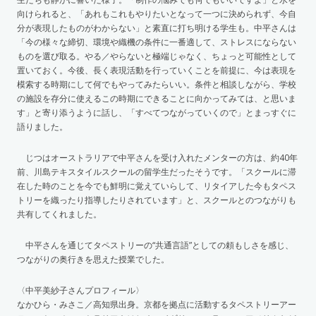
向けられると、「あれもこれもやりたいとなって一つに決められず、今自
分が表現したものがわからない」と素直に打ち明ける学生も。中平さんは
「今の様々な締切、環境や織機の条件に一番適して、ストレスにならない
ものを選び取る。やる／やらないと極端じゃなく、ちょっと可能性として
置いておく。今後、長く表現活動を行っていくことを前提に、今は表現を
模索する時期にして何でもやってみたらいい。条件と相談しながら、学校
の施設を存分に使えるこの時期にできることに向かってみては、と思いま
す」と寄り添うように話し、「すべてつながっていくので」とまっすぐに
語りました。
じつはオーストラリアで中平さんを受け入れたメンターの方は、約40年
前、川島テキスタイルスクールの留学生だったそうです。「スクールに滞
在した時のことを今でも鮮明に覚えていらして、リタイアした今もタペス
トリーを織ったり指導したりされています」と、スクールとのつながりも
共有してくれました。
中平さんを通じてタペストリーの“共通言語”としての頼もしさを感じ、
つながりの奥行きを思えた授業でした。
〈中平美紗子さんプロフィール〉
なかひら・みさこ／高知県出身。京都を拠点に活動するタペストリーアー