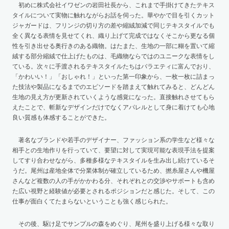
初めに株式会社イワゼンの岩田社長から、これまで手掛けてきたテキス
タイルについて実物に触れながらお話を伺った。華やかで目を引くカット
ジャガードは、フリンジの切り方の差や縮絨加減で同じテキスタイルでも
全く異なる表情を見せてくれ、織り上げて完成ではなくそこから更なる個
性を引き出せる奥行きのある織物。はたまた、生地の一部に糊を置いて縮
絨する部分縮絨で仕上げたものは、毛織物ならではのユニークな表情をし
ている。次々に手渡されるテキスタイルたちはバラエティに富んでおり、
「かわいい！」「おしゃれ！」といった第一印象から、一枚一枚に詰まっ
た技法や製品になるまでのエピソードを踏まえて触れてみると、どんどん
生地の見え方が更新されていくような感覚になった。直接触れさせてもら
えたことで、斬新なデザインだけでなくアパレルとして身に着けても心地
良い質感も体感することができた。
著名なブランドや若手のデザイナー、ファッション系の学生など様々な
相手との生地作りを行っていて、要望に対して実現可能な表現手法を提案
してすり合わせながら、多種多様なテキスタイルを生み出し続けているそ
うだ。尾州は産地全体で分業体制が確立しているため、撚糸屋さんや機屋
さんなど複数の人の手がかかわる分、それぞれとの交渉やサポートも含め
た広い視野と経験値が必要とされるポジションだと感じた。そして、この
仕事が面白くてたまらないということも強く感じられた。
その後、駆け足でサンプルの森をめぐり、尾州を盛り上げる様々な取り