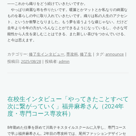
——これから織りをどう続けていきたいですか。
やっぱり綺麗な布を作りたいです。暖簾とかマットとか私なりの綺麗な
ものを暮らしの中に取り入れていきたいです。織りは私の人生のアクセン
ト、というか衝撃となりました。もう夢を追うような歳じゃない。だけど
去年より今年の方がいろんなことができるようになっているし、小さな可
能性から人生を楽しむことはできる、また新しい喜びをつかんでいける、
と今は思えます。
カテゴリー:
修了生インタビュー
,
専攻科
,
修了生
| タグ:
announce
|
投稿日:
|
投稿者:
2025/08/28
admin
在校生インタビュー「やってきたことすべて
次に繋がっていく」福井麻希さん（2024年
度・専門コース専攻科）
8年勤めた仕事を辞めて川島テキスタイルスクールに入学し、専門コース
で学ぶ福井麻希さん。2年目の専攻科では、尾州ファッションデザインセ