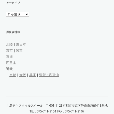
アーカイブ
ア
ー
カ
イ
ブ
展覧会情報
北陸
|
東日本
東京
|
関東
東海
西日本
近畿
京都
|
大阪
|
兵庫
|
滋賀・和歌山
川島テキスタイルスクール 〒601-1123京都市左京区静市市原町418番地
TEL : 075-741-3151 FAX : 075-741-2107