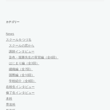
カテゴリー
News
スクールをつづる
スクールの窓から
講師インタビュー
染色・堀勝先生の実習編（全6回）
はじまり編（全3回）
綴織編（全7回）
国際編（全10回）
学校紹介（全8回）
在校生インタビュー
修了生インタビュー
本科
専攻科