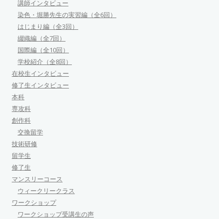
講師インタビュー
染色・堀勝先生の実習編（全6回）
はじまり編（全3回）
綴織編（全7回）
国際編（全10回）
学校紹介（全8回）
在校生インタビュー
修了生インタビュー
本科
専攻科
創作科
交換留学
技術研修
留学生
修了生
マンスリーコース
ウィークリークラス
ワークショップ
ワークショップ受講生の声