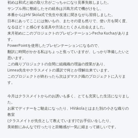
初めは和式と綾の取り方がごっちゃになり見事失敗しました。
サンプル用に整経したその経糸は川島方式で機がけをし、
本番からはHV Skola式で先生や友達に聞きながら習得しました。
日本にあってここには無いもの、またその逆も然りで、使い方を聞く度、
なるほど！と感心する道具や方法とたくさん出会えました。
来月初めにこのプロジェクトのプレゼンテーションPecha Kuchaがありま
す。
PowerPointを使用したプレゼンテーションになるので、
翻訳に時間がかかる私はちょっと焦っていますが、しっかり準備したいと
思います。
この織りプロジェクトの合間に組織織の理論の授業があり、
Linnea先生やクラスメイトの通訳で何とか理解出来ています。
このプロジェクトが終わったら次はダマスク織のプロジェクトに入りま
す。
今月はクラスメイトからのお誘いも多く、とても充実した生活になりまし
た。
お家でディナーをご馳走になったり、HVskolaとはまた別の小さな織りの
教室
(クラスメイトが先生として教えています)でお手伝いをしたり、
美術館にみんなで行ったりと距離感が一気に縮まって嬉しいです。