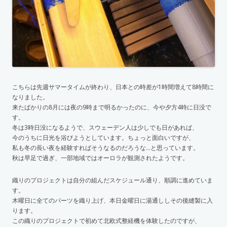
こちらは先週サマータイムが終わり、日本との時差が1時間増えて8時間に
なりました。
来たばかりの8月には夜の9時まで明るかったのに、今や夕方4時に日没で
す。
冬は3時日没になるようで、スウェーデン人は少しでも日があれば、
今のうちに日光を浴びようとしています。ちょっと面白いですが、
私も冬の長い夜を経験すればそうなるのだろうな…と思っています。
秋は早足で過ぎ、一部地域ではオーロラが観測されたようです。
織りのプロジェクトは自分の組んだスケジュール通り、順調に進めていま
す。
木曜日に全てのパーツを織り上げ、本日金曜日に湯通ししその後縫製に入
ります。
この織りのプロジェクトで初めて北欧式整経機を体験したのですが、