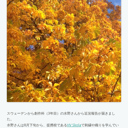
スウェーデンから創作科（3年目）の水野さんから近況報告が届きまし
た。
水野さんは8月下旬から、提携校である
HV Skola
で刺繍や織りを学んでい