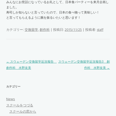
みんなにお世話になっているお礼として、日本食パーティーを来月企画し
ました。
寿司しか知らないと言っていたので、日本の食べ物って美味しい！
と言ってもらえるように腕を振るいたいと思います！
カテゴリー:
交換留学
,
創作科
| 投稿日:
|
投稿者:
2015/11/25
staff
投稿ナビゲーション
←
スウェーデン交換留学近況報告
スウェーデン交換留学近況報告3 創
創作科 水野友美
作科 水野友美
→
カテゴリー
News
スクールをつづる
スクールの窓から