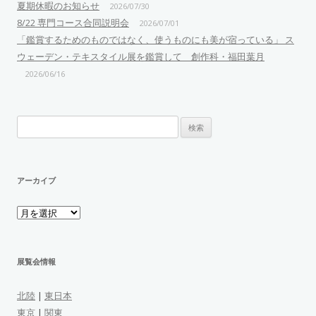
夏期休暇のお知らせ
2026/07/30
8/22 専門コース合同説明会
2026/07/01
「鑑賞するためのものではなく、使うものにも美が宿っている」 ス
ウェーデン・テキスタイル展を鑑賞して 創作科・福田葉月
2026/06/16
検
索:
アーカイブ
ア
ー
カ
イ
ブ
展覧会情報
北陸
|
東日本
東京
|
関東