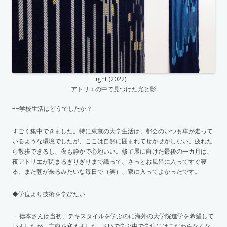
light (2022)
アトリエの中で見つけた光と影
−−学校生活はどうでしたか？
すごく集中できました。特に東京の大学生活は、都会のいつも車が走って
いるような環境でしたが、ここは自然に囲まれてせかせかしない。疲れた
ら散歩できるし、夜も静かで心地いい。修了展に向けた最後の一カ月は、
夜アトリエが閉まるぎりぎりまで織って、さっとお風呂に入ってすぐ寝
る、また朝が来るみたいな毎日で（笑）、寮に入ってよかったです。
◆学位より技術を学びたい
−−德本さんは当初、テキスタイルを学ぶのに海外の大学院進学を希望して
いましたが、方向を変えました。KTSで学ぶ中で学位にはこだわらなくな