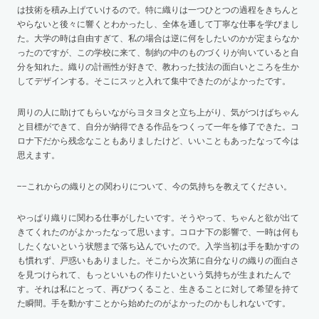
は技術を積み上げていけるので。特に織りは一つひとつの過程をきちんと
やらないと後々に響くとわかったし、全体を通して丁寧な仕事を学びまし
た。大学の時は自由すぎて、私の場合は逆に何をしたいのかが定まらなか
ったのですが、この学校に来て、制約の中のものづくりが向いていると自
分を知れた。織りの計画性が好きで、教わった技法の面白いところを生か
してデザインする。そこにスッと入れて集中できたのがよかったです。
周りの人に助けてもらいながらヨタヨタと立ち上がり、気がつけばちゃん
と目標ができて、自分が納得できる作品をつくって一年を修了できた。コ
ロナ下だから残念なこともありましたけど、いいこともあったなって今は
思えます。
−−これからの織りとの関わりについて、今の気持ちを教えてください。
やっぱり織りに関わる仕事がしたいです。そうやって、ちゃんと欲が出て
きてくれたのがよかったなって思います。コロナ下の影響で、一時は何も
したくないという状態まで落ち込んでいたので。入学当初は手を動かすの
も慣れず、戸惑いもありました。そこから次第に自分なりの織りの面白さ
を見つけられて、もっといいもの作りたいという気持ちが生まれたんで
す。それは私にとって、再びつくること、生きることに対して希望を持て
た瞬間。手を動かすことから始めたのがよかったのかもしれないです。