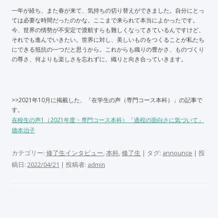
一年が経ち、また春が来て、気持ちの切り替えができました。自分にとっ
ては必要な時間だったのかな。ここまで来られて本当によかったです。
今、世界の情勢が不安定で渡航すらも難しくなってきているんですけど、
それでも進んでいきたい。世界に対し、美しいものをつくることが私たち
にできる抵抗の一つだと思うから。これからも織りの豊かさ、ものづくり
の尊さ、何よりも楽しさを忘れずに、織りと向き合っていきます。
>>2021年10月に掲載した、「在学生の声（専門コース本科）」の記事で
す。
在校生の声1（2021年度・専門コース本科）「過程の面白さに気づいて」
德本治子
カテゴリー:
修了生インタビュー
,
本科
,
修了生
| タグ:
announce
| 投
稿日:
|
投稿者:
2022/04/21
admin