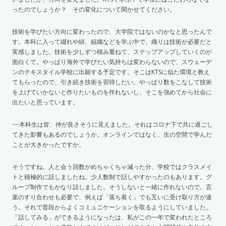
ったのでしょうか？ その変化について聞かせてください。
技術を学びたい方向に変わったので、大学院ではないのかなと思ったんで
す。本科に入って綴れや絣、組織などを学ぶ中で、織りは技術が必要だと
実感しました。技術を少しずつ積み重ねて、ステップアップしていくのが
面白くて。やっぱり海外で学びたい気持ちは変わらないので、スウェーデ
ンのテキスタイル学校に出願する予定です。そこはKTSに似た環境と教え
てもらったので、引き続き技術を習得したい。やっぱり数をこなして技術
を上げていかないと作りたいものを作れないし、そこを強めてから社会に
出たいと思っています。
−−本科生は皆、仲が良さそうに見えました。それはコロナ下で共に過ごし
てきた影響もあるのでしょうか。オンラインではなく、生の空間で学んだ
ことが大きかったですか。
そうですね。人と会う回数がめちゃくちゃ減った分、学校ではクラスメイ
トと積極的に話しましたね。少人数制で話しやすかったのもあります。グ
ループ制作でもかなり話しました。そうしないと一緒に作れないので。言
葉のすり合わせも必要で、例えば「落ち着く」でも互いに受け取り方が違
う。それで普段からよくコミュニケーションを取るようにしていました。
「話してみる」ができるようになったは、私がこの一年で変われたところ