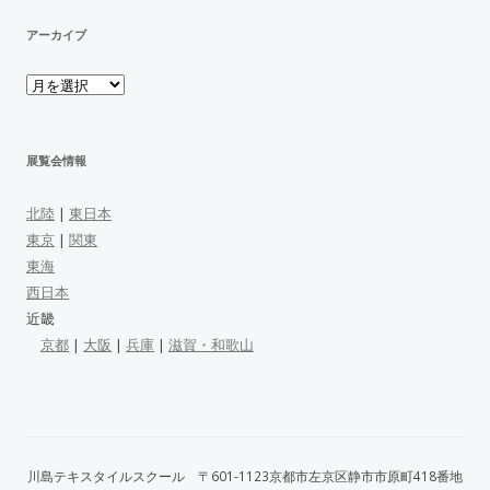
アーカイブ
ア
ー
カ
イ
ブ
展覧会情報
北陸
|
東日本
東京
|
関東
東海
西日本
近畿
京都
|
大阪
|
兵庫
|
滋賀・和歌山
川島テキスタイルスクール 〒601-1123京都市左京区静市市原町418番地