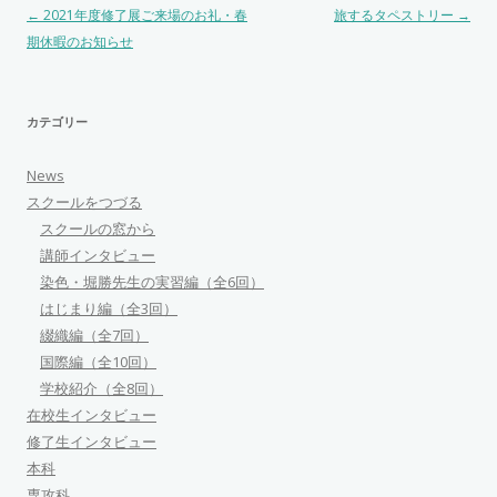
投稿ナビゲーション
←
2021年度修了展ご来場のお礼・春
旅するタペストリー
→
期休暇のお知らせ
カテゴリー
News
スクールをつづる
スクールの窓から
講師インタビュー
染色・堀勝先生の実習編（全6回）
はじまり編（全3回）
綴織編（全7回）
国際編（全10回）
学校紹介（全8回）
在校生インタビュー
修了生インタビュー
本科
専攻科