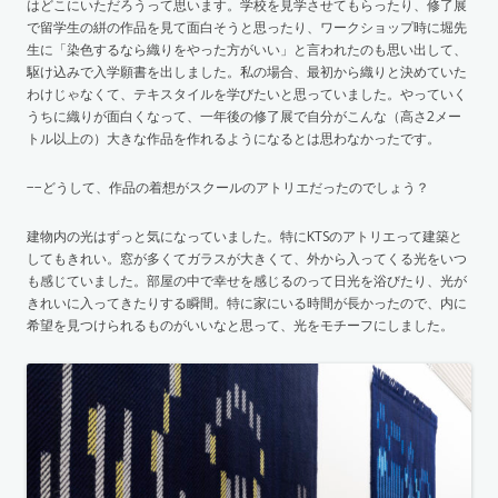
はどこにいただろうって思います。学校を見学させてもらったり、修了展
で留学生の絣の作品を見て面白そうと思ったり、ワークショップ時に堀先
生に「染色するなら織りをやった方がいい」と言われたのも思い出して、
駆け込みで入学願書を出しました。私の場合、最初から織りと決めていた
わけじゃなくて、テキスタイルを学びたいと思っていました。やっていく
うちに織りが面白くなって、一年後の修了展で自分がこんな（高さ2メー
トル以上の）大きな作品を作れるようになるとは思わなかったです。
−−どうして、作品の着想がスクールのアトリエだったのでしょう？
建物内の光はずっと気になっていました。特にKTSのアトリエって建築と
してもきれい。窓が多くてガラスが大きくて、外から入ってくる光をいつ
も感じていました。部屋の中で幸せを感じるのって日光を浴びたり、光が
きれいに入ってきたりする瞬間。特に家にいる時間が長かったので、内に
希望を見つけられるものがいいなと思って、光をモチーフにしました。