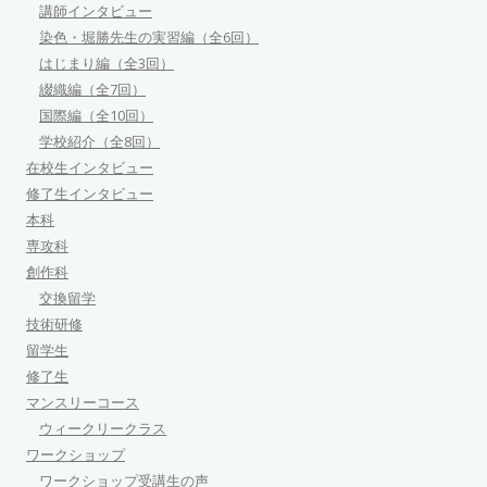
講師インタビュー
染色・堀勝先生の実習編（全6回）
はじまり編（全3回）
綴織編（全7回）
国際編（全10回）
学校紹介（全8回）
在校生インタビュー
修了生インタビュー
本科
専攻科
創作科
交換留学
技術研修
留学生
修了生
マンスリーコース
ウィークリークラス
ワークショップ
ワークショップ受講生の声