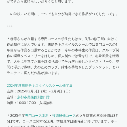
ができたら素晴らしいだろうなと思います。
この学校にいる間に、一つでも自分が納得できる作品がつくりたいです。
+++
＊柳原さんが在籍する専門コースの学生たちは今、3月の修了展に向けて
作品制作に励んでいます。川島テキスタイルスクールでは専門コースの1
年目から作品を出展することができ、今年の本科生の作品は、グループ制
作の綴織タペストリーをはじめ、個人制作では音を絣で、心象風景を綴織
で、人生に見立てた花を縫取り織りでそれぞれ表したタペストリーや、空
間に浮かぶ織物、犬のためのラグ、緯糸を手紡ぎしたブランケット、とバ
ラエティに富んだ作品が揃います。
2024年度川島テキスタイルスクール修了展
会期：2025年3月5日（水）- 3月9日（日）
会場：
京都市美術館別館1階
時間：10:00-17:00 入場無料
＊2025年度
専門コース本科
・
技術研修コース
の入学願書の三次締切は3月
6日です。コースに関する説明、学校見学は随時受け付けています。ホー
ムページからお問い合わせください。