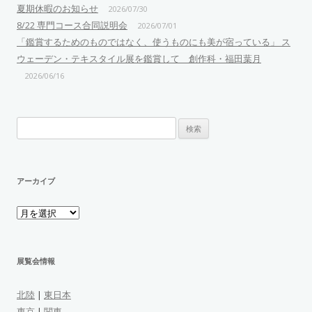
夏期休暇のお知らせ
2026/07/30
8/22 専門コース合同説明会
2026/07/01
「鑑賞するためのものではなく、使うものにも美が宿っている」 ス
ウェーデン・テキスタイル展を鑑賞して 創作科・福田葉月
2026/06/16
検
索:
アーカイブ
ア
ー
カ
イ
ブ
展覧会情報
北陸
|
東日本
東京
|
関東