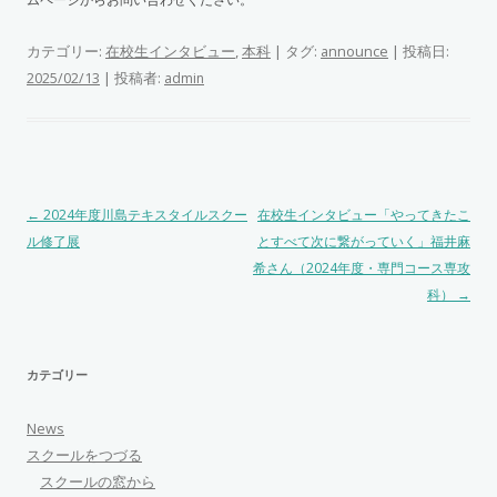
カテゴリー:
在校生インタビュー
,
本科
| タグ:
announce
| 投稿日:
|
投稿者:
2025/02/13
admin
投稿ナビゲーション
←
2024年度川島テキスタイルスクー
在校生インタビュー「やってきたこ
ル修了展
とすべて次に繋がっていく」福井麻
希さん（2024年度・専門コース専攻
科）
→
カテゴリー
News
スクールをつづる
スクールの窓から