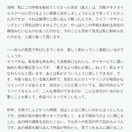
当時、私にこの学校を勧めてくださった先生（故人）は、川島テキスタイ
ルスクールに行けるように家族と話をしましょうかとまで言ってくださっ
たのですが、それは無理だと思い込んで断ったんです。ライフ・デザイニ
ングという理念は知りませんでしたが、やっぱりこの学校を勧める先生の
確信みたいなものがあったのかな、そのことも含めて先生は私に勧められ
たのかな、と振り返って思います。
——自らの意思で学びにきている今、新しく変わっていく過程にいるので
しょうか。
そうですね。私自身も枠を外して自然体になれたら。デイサービスに通い
始めた母が最近言うんです。「案ずるより産むが易し」ねって。私もそう
なれたらなと思います。あとは私がどういうふうに楽しくできるか、で
す。今取り組んでいる個人制作で、先生たちとのミーティングが毎回かな
りインパクトがあります。自分がこうだと思っていても、別の方向からア
ドバイスをもらって、こんな表現ができるのか、こんな自分がいるのかと
驚くことが多くて。作品づくりってすごいなって。
昨年、大病でしんどかった時期、花はこんなに美しいのかとはっとしたん
です。自然の光や風や香りすべてが美しく、まるで初めてのように感じま
した。あの時の感覚を忘れたくない。でも日々の生活の中で忘れちゃうん
です。あの感覚を織り込んで作品が作れたら、見てくれる人に届けること