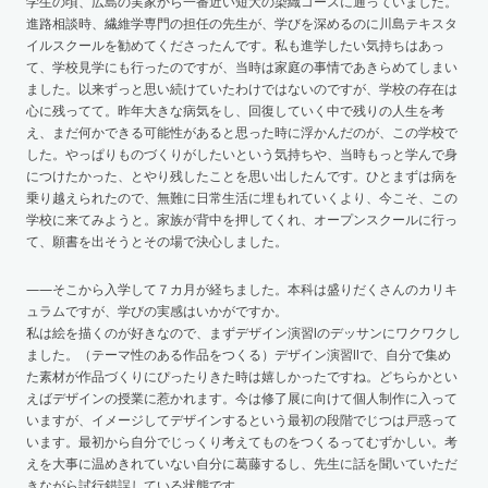
学生の頃、広島の実家から一番近い短大の染織コースに通っていました。
進路相談時、繊維学専門の担任の先生が、学びを深めるのに川島テキスタ
イルスクールを勧めてくださったんです。私も進学したい気持ちはあっ
て、学校見学にも行ったのですが、当時は家庭の事情であきらめてしまい
ました。以来ずっと思い続けていたわけではないのですが、学校の存在は
心に残ってて。昨年大きな病気をし、回復していく中で残りの人生を考
え、まだ何かできる可能性があると思った時に浮かんだのが、この学校で
した。やっぱりものづくりがしたいという気持ちや、当時もっと学んで身
につけたかった、とやり残したことを思い出したんです。ひとまずは病を
乗り越えられたので、無難に日常生活に埋もれていくより、今こそ、この
学校に来てみようと。家族が背中を押してくれ、オープンスクールに行っ
て、願書を出そうとその場で決心しました。
——そこから入学して７カ月が経ちました。本科は盛りだくさんのカリキ
ュラムですが、学びの実感はいかがですか。
私は絵を描くのが好きなので、まずデザイン演習Iのデッサンにワクワクし
ました。（テーマ性のある作品をつくる）デザイン演習IIで、自分で集め
た素材が作品づくりにぴったりきた時は嬉しかったですね。どちらかとい
えばデザインの授業に惹かれます。今は修了展に向けて個人制作に入って
いますが、イメージしてデザインするという最初の段階でじつは戸惑って
います。最初から自分でじっくり考えてものをつくるってむずかしい。考
えを大事に温めきれていない自分に葛藤するし、先生に話を聞いていただ
きながら試行錯誤している状態です。